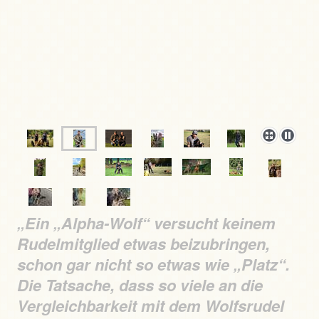
„Ein „Alpha-Wolf“ versucht keinem
Rudelmitglied etwas beizubringen,
schon gar nicht so etwas wie „Platz“.
Die Tatsache, dass so viele an die
Vergleichbarkeit mit dem Wolfsrudel